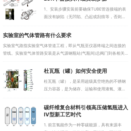
1、安装步骤安装前要确保TUBE管连接端的表
面没有缺陷（无凹陷、凸起或刮痕等，否则将
难以密封），端面切割成了90°，并且去除了
管内外毛刺。新的卡套接头安装步骤：（1）将
实验室的气体管路有什么要求
TUBE管完全插入接头本体内并顶...
实验室气路指实验室气体管道工程，即从气瓶至仪器终端之间连接的
管线。实验室气体管路安装是从气源钢瓶站(气瓶间)总阀门到各相关
的仪器间工作台上各个气体阀门,一系统的工艺流程。气路系统主要应
用于处理高纯度气...
杜瓦瓶（罐）如何安全使用
杜瓦瓶（罐），是采用超级真空绝热的不锈钢
压力容器，是为储存、运输和使用液氧、液
氮、液氩或二氧化碳而设计的。这些容器按
DOT4L标准制造，用于可靠而经济的运输和储
碳纤维复合材料引领高压储氢瓶进入
存低温液态气体，以及在广阔的应用范围内
Ⅳ型新工艺时代
就...
1. 前言氢能作为一种零碳能源，具有来源丰