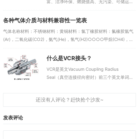
富、洁净环保、燃烧值高、无污染、可储运等
一系列优点，被誉为21世纪最具发展潜力的二
次能源。氢能利用形式广泛，氢燃料电池汽
各种气体介质与材料兼容性一览表
车、燃料电池叉车、燃料电池电站、通讯基...
气体名称材料：不锈钢材料：黄铜材料：氯丁橡胶材料：氟橡胶氩气
(Ar)，二氧化碳(CO2)，氨气(He)，氢气(H2)○○○○甲烷(CH4)，氮
气(N2)，乙烷(Ethane)○○○○乙稀(Ethyle...
什么是VCR接头？
VCR是英文Vacuum Coupling Radius
Seal（真空连接径向密封）前三个英文单词的
缩写，它是美国Swagelok公司的金属面密封接
头（Metal Gasket Face Seal...
发表评论