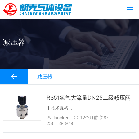
减压器
减压器
RS51氢气大流量DN25二级减压阀
▍技术规格...
lancker
12个月前
(08-
25)
979