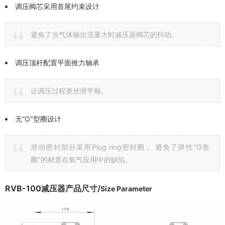
调压阀芯采用首尾约束设计
避免了当气体输出流量大时减压器阀芯的抖动。
调压顶杆配置平面推力轴承
让调压过程更丝滑平顺。
无“O"型圈设计
滑动密封部分采用Plug ring密封圈， 避免了弹性"O形
圈"的材质在氢气应用中的缺陷。
RVB-100减压器产品尺寸/
Size Parameter