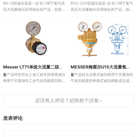
BK-15型减压器是一款专门用于氢气高
RVC-200型减压器是-款专门用于氢气
压大流量输出应用场合的产品，创造性
高压大流量输出应用场合的产品，创造
的采用了动压隔离板，将输出压力中的
性的采用了动压隔离板，将输出压力中
动压中惯性冲击进行了过滤，使输出压
的动压中惯性冲击进行了过滤，使输出
力保持到一个稳定的静态压力，所以该
压力保持到一个稳定的静态压力，所以
减压器的压力特性曲线和流量...
该减压器的压力特性曲线和...
Messer LT71单级大流量二级减压阀
MESSER梅塞尔U15大流量氢气减压阀
▊产品特性符合人体工程学的管路减压
▊产品特点活塞式减压阀用于非腐蚀性
阀用于非腐蚀性工业气体高精度控制，
气体高精度的单级式减压阀集成过滤器
单级式压力表符合 DIN EN ISO 5171 标
和泄压阀符合DIN EN 562标准的安全
准紧凑设计▊技术参数类型：单级式进
压力表用于氧气的减压阀进气口接头需
气压力 P₁：最大 50 bar出气压力 P₂...
配过滤器可选购墙体安装支架和进出口
接头等配件▊技术参数类...
发表评论