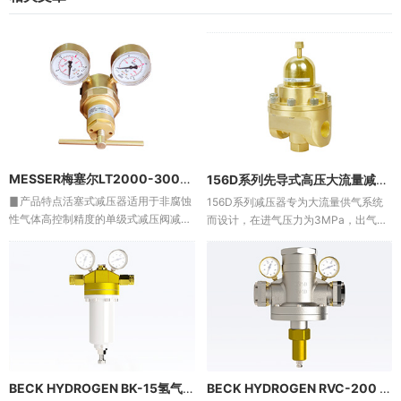
MESSER梅塞尔LT2000-300-200活塞式氢气减压阀
156D系列先导式高压大流量减压器
▊产品特点活塞式减压器适用于非腐蚀
156D系列减压器专为大流量供气系统
性气体高控制精度的单级式减压阀减压
而设计，在进气压力为3MPa，出气压
阀中带有过滤器进气压力高达300Bar
力为0.85MPa，最大流量为400m3/h
集成泄压阀（当进气口压力大于40Bar
时，压降仅为0.17 MPa。在输出压力
时）符合DIN EN 562标准的安全压力
较高时，不仅可以实现轻松调压，且可
表紧凑型设计▊...
有效避免普...
BECK HYDROGEN BK-15氢气大流量减压器阀门
BECK HYDROGEN RVC-200 DN50膜片式中压减压阀