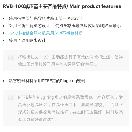
RVB-100减压器
主要产品特点/ Main product features
采用指挥器与先导膜片减压器一体式设计
采用平衡卸荷阀芯设计 ，使SPE减压器供应效应影响降至最小
与气体接触金属材质采用304不锈钢材质
采用了动压隔离设计
将输出压力中的冲击动能进行了有效的消除和过滤，使得
输出压力更接近于用户的实际需要的“静压”。
活塞密封材料采用PTFE基的Plug ring密封
PTFE基的Plug ring密封的摩擦系数很低，寿命更长，耐
高压及超高压力，在高低压力下，泄漏量都较小。而其它
形式的密封要么耐高压性好，要么耐低压性好，同时耐高
低压力都好很难达到。