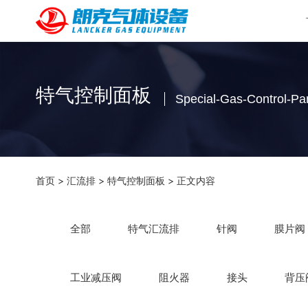
特气控制面板
Special-Gas-Control-Pa
首页
>
汇流排
>
特气控制面板
> 正文内容
全部
特气汇流排
针阀
膜片阀
工业减压阀
阻火器
接头
背压