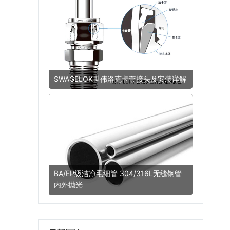
SWAGELOK世伟洛克卡套接头及安装详解
4年前
(2022-10-12)
产品知识
BA/EP级洁净毛细管 304/316L无缝钢管
内外抛光
4年前
(2022-10-13)
安装附件