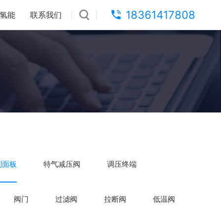
18361417808
氢能
联系我们
制面板
特气减压阀
调压终端
阀门
过滤阀
拉断阀
低温阀