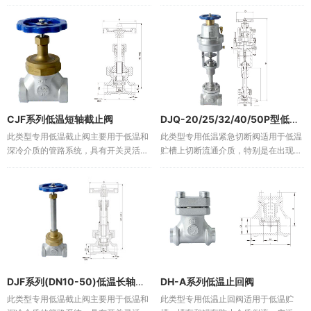
用于LNG、液态乙烯及其它低温介质，
密封可靠的特点。These low-
具有密封可靠、动作灵敏、压力稳定可
temperature stopping valves are
靠和防静电的特点。This type is
mainly used in p...
special l...
CJF系列低温短轴截止阀
DJQ-20/25/32/40/50P型低温紧急切断阀
此类型专用低温截止阀主要用于低温和
此类型专用低温紧急切断阀适用于低温
深冷介质的管路系统，具有开关灵活、
贮槽上切断流通介质，特别是在出现火
密封可靠的特点。These low-
情故障时能及时切断介质。广泛用于
temperature stopping valves are
LNG、液态乙烯及其它低温介质，具有
mainly used in p...
体积小、重量轻、密封可靠、紧急切断
迅速可靠和防静电的特点。Thi...
DJF系列(DN10-50)低温长轴截止阀
DH-A系列低温止回阀
此类型专用低温截止阀主要用于低温和
此类型专用低温止回阀适用于低温贮